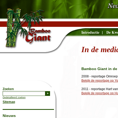
Introductie
|
De Kwe
In de medi
Bamboo Giant in de
2008 - reportage Omroep
Bekijk de reportage op 
Zoeken
2011 - reportage Hart v
Bekijk de reportage op H
Gedetailleerd zoeken
Sitemap
Nieuws