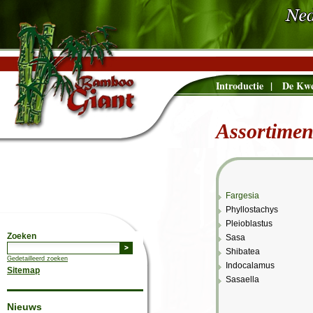
Introductie
|
De Kwe
Assortimen
Fargesia
Phyllostachys
Pleioblastus
Zoeken
Sasa
Shibatea
Gedetailleerd zoeken
Indocalamus
Sitemap
Sasaella
Nieuws